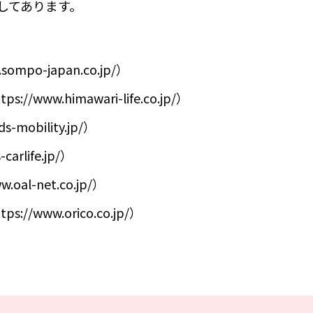
してあります。
po-japan.co.jp/）
w.himawari-life.co.jp/）
-mobility.jp/）
arlife.jp/）
l-net.co.jp/）
www.orico.co.jp/）