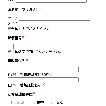
※
お名前（フリガナ）
セイ /
メイ /
※全角カナでご入力ください。
※
郵便番号
〒
※半角数字で7桁ご入力ください。
※
資料送付先
住所1 都道府県市区郡町村
住所2 番地建物名など
※
ご希望連絡手段
e-mail
携帯
電話