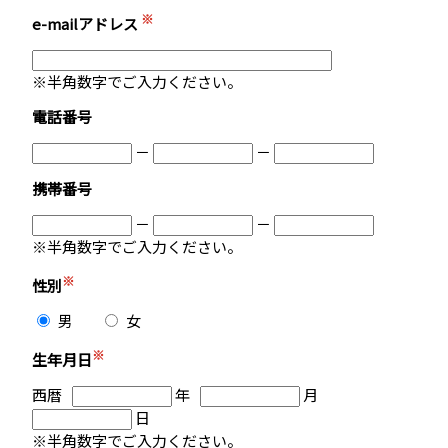
※
e-mailアドレス
※半角数字でご入力ください。
電話番号
－
－
携帯番号
－
－
※半角数字でご入力ください。
※
性別
男
女
※
生年月日
西暦
年
月
日
※半角数字でご入力ください。