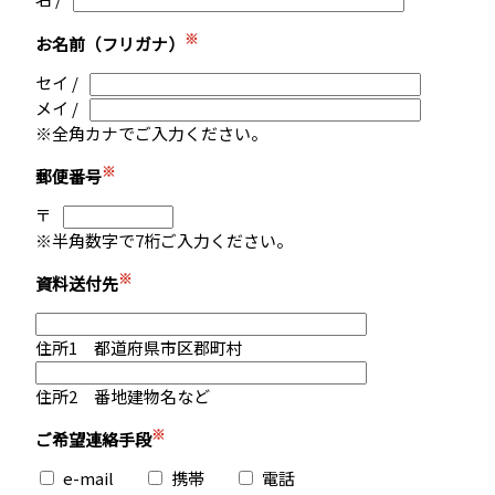
※
お名前（フリガナ）
セイ /
メイ /
※全角カナでご入力ください。
※
郵便番号
〒
※半角数字で7桁ご入力ください。
※
資料送付先
住所1 都道府県市区郡町村
住所2 番地建物名など
※
ご希望連絡手段
e-mail
携帯
電話