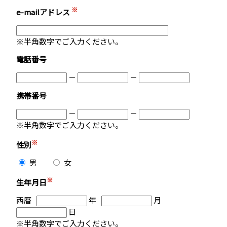
※
e-mailアドレス
※半角数字でご入力ください。
電話番号
－
－
携帯番号
－
－
※半角数字でご入力ください。
※
性別
男
女
※
生年月日
西暦
年
月
日
※半角数字でご入力ください。